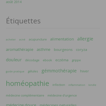
août 2014
Étiquettes
allergie
alimentation
acupuncture
acheter
acné
aromathérapie
asthme
bourgeons
coryza
douleur
eczéma
décodage
ebook
grippe
gémmothérapie
hiver
gélules
guide pratique
homéopathie
infection
inflammation
kindle
médecine complémentaire
médecine d'urgence
médecine douce
médecines naturelles