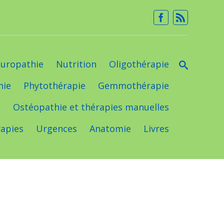
uropathie
Nutrition
Oligothérapie
hie
Phytothérapie
Gemmothérapie
e
Ostéopathie et thérapies manuelles
apies
Urgences
Anatomie
Livres