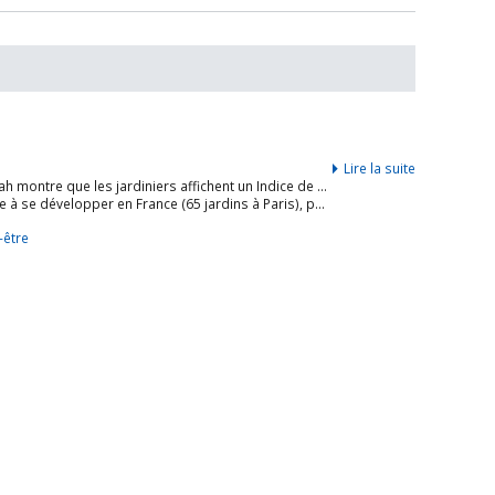
Lire la suite
Une étude réalisée par des chercheurs américains de l’Université de l’Utah montre que les jardiniers affichent un Indice de Masse Corporelle (IMC) en moyenne beaucoup moins élevé que les non jardiniers (5 kg de moins en moyenne pour les femmes, 7 pour les hommes), et sont donc moins sujets à l’obésité. En effet, le jardinage allie consommation de fruits et légumes plus importante et pratique de l’exercice physique.
Le concept de jardin partagé, co-géré par ses utilisateurs, qui commence à se développer en France (65 jardins à Paris), pourrait contribuer à améliorer la santé de ses utilisateurs. C’est ce qu’à compris la mairie de New York qui a inauguré un potager géant dans un quartier HLM de la ville, premier d’un projet de six visant à lutter contre l’obésité en rendant ses produits accessibles aux habitants. […]
-être