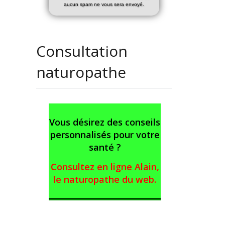
aucun spam ne vous sera envoyé.
Consultation
naturopathe
Vous désirez des conseils
personnalisés pour votre
santé ?
Consultez en ligne Alain,
le naturopathe du web
.