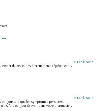
nsart.
ryza
Lire la suite
t des éternuements répétés et parfois une conjonctivite. […]
Lire la suite
s par jour tant que les symptômes persistent.
oir dans votre pharmacie, remboursé si prescrit par votre médecin)