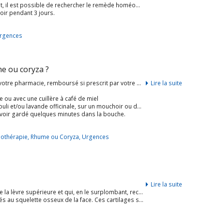
 remède homéopathique le plus proche de ses propres signes et symptômes.
oir pendant 3 jours.
rgences
e ou coryza ?
Homéopathie : prendre 3 granules du tube Allium cepa composé (dans votre pharmacie, remboursé si prescrit par votre médecin)
Lire la suite
 ou avec une cuillère à café de miel
un mouchoir ou dans un bol d’eau chaude, 4-6 fois par jour pendant 2 jours.
’avoir gardé quelques minutes dans la bouche.
gothérapie
,
Rhume ou Coryza
,
Urgences
Lire la suite
ratoires et renferment l’organe de l’olfaction. Il concourt, en livrant passage à l’air, à l’accomplissement de la respiration et de la phonation.
rne et interne. Ils délimitent deux orifices, les narines, qui font communiquer les cavités nasales avec l’extérieur.