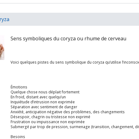
ryza
Sens symboliques du coryza ou rhume de cerveau
Voici quelques pistes du sens symbolique du coryza qu’utilise l’inconsci
Émotions
Quelque chose nous déplait fortement
En froid, distant avec quelqu’un
Inquiétude d’intrusion non exprimée
Séparation avec sentiment de danger
Anxiété, anticipation négative des problèmes, des changements
Désespoir, chagrin ou tristesse non exprimé
Frustration ou impuissance non exprimée
Submergé par trop de pression, surmenage (transition, changement, diff
Besoins