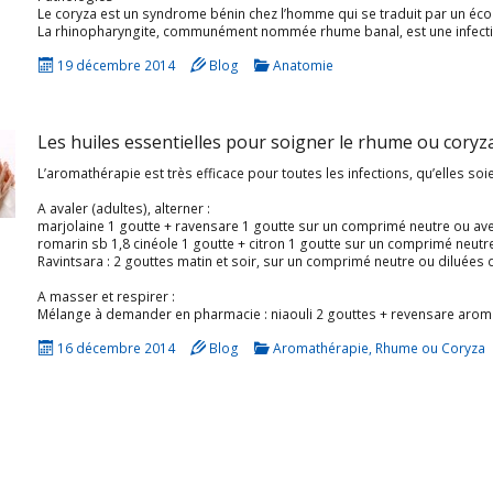
La rhinopharyngite, communément nommée rhume banal, est une infection fréquente et généralement bénigne des voies aériennes supérieures (cavité nasale et pharynx) par un virus. Les symptômes principaux du rhume banal se manifestent par une rhinite (éternuement
19 décembre 2014
Blog
Anatomie
Les huiles essentielles pour soigner le rhume ou coryz
A avaler (adultes), alterner :
marjolaine 1 goutte + ravensare 1 goutte sur un comprimé neutre ou avec
romarin sb 1,8 cinéole 1 goutte + citron 1 goutte sur un comprimé neutre
Ravintsara : 2 gouttes matin et soir, sur un comprimé neutre ou diluées d
A masser et respirer :
16 décembre 2014
Blog
Aromathérapie
,
Rhume ou Coryza