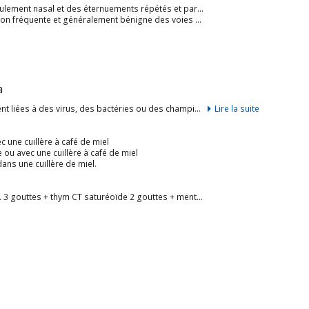
Le coryza est un syndrome bénin chez l’homme qui se traduit par un écoulement nasal et des éternuements répétés et parfois une conjonctivite. On l’appelle aussi « rhume de cerveau ».
s, toux, congestion et écoulement nasal de mucus), une pharyngite, une conjonctivite, des myalgies, de la fatigue, des maux de tête, voire de la fièvre et une perte d’appétit. […]
a
L’aromathérapie est très efficace pour toutes les infections, qu’elles soient liées à des virus, des bactéries ou des champignons. On a donc une bonne indication des huiles essentielles dans l’ensemble des infections respiratoires et dans le rhume de cerveau ou coryza aigu.
Lire la suite
 une cuillère à café de miel
 ou avec une cuillère à café de miel
ans une cuillère de miel.
Mélange à demander en pharmacie : niaouli 2 gouttes + revensare arom. 3 gouttes + thym CT saturéoïde 2 gouttes + menthe poivrée 2 gouttes + sapin baumier 1 goutte : 6-8 gouttes du mélange à masser sur le thorax et le haut du dos 3-4 x/jour pdt 3 jours. […]