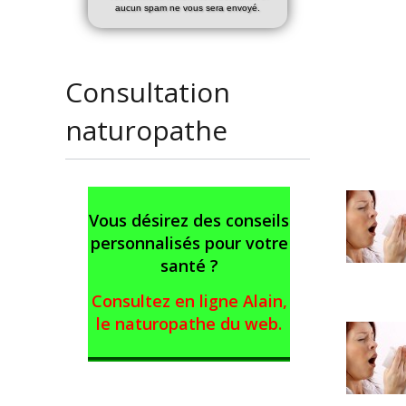
aucun spam ne vous sera envoyé.
Consultation
naturopathe
Vous désirez des conseils
personnalisés pour votre
santé ?
Consultez en ligne Alain,
le naturopathe du web
.