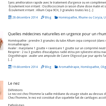
Sans amélioration rapide avec le traitement d’urgence ou en complément, il est possible de rechercher le
Écoulement non irritant : Oscillococcinum à raison d’une dose matin et s
Écoulement irritant : Allium Cepa 9CH, 3 granules toutes les […]
28 décembre 2014
Blog
Homéopathie
,
Rhume ou Coryza
,
U
Quelles médecines naturelles en urgence pour un rhum
Aromathérapie :
Avaler : marjolaine 1 goutte + ravensare 1 goutte sur un comprimé neutre
Respirer : 2 ou 3 gouttes d’eucalyptus radié et/ou pin sylvestre et/ou niaouli et/ou lavande officinale, sur 
Oiigothérapie : avaler une ampoule de Cuivre Oligosol par jour après l
[…]
19 décembre 2014
Blog
Aromathérapie
,
Homéopathie
,
Oli
Le nez
Définitions
Le nez est chez l’Homme la saillie médiane du visage située au-dessus de la lèvre supérieure et qui, en le surplombant, recouvre l’orifice des fosses nasales, qui constituent le segment supérieur des voies respi
Chez l’homme, le nez est constitué d’un squelette fait de cartilages accolés au squelette osseux de la face. Ces cartilages sont recouverts de peau sur leurs faces exte
Pathologies