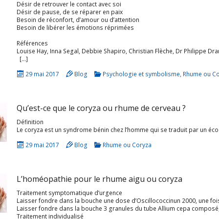
Désir de retrouver le contact avec soi
Désir de pause, de se réparer en paix
Besoin de réconfort, d’amour ou d’attention
Besoin de libérer les émotions réprimées
Références
Louise Hay, Inna Segal, Debbie Shapiro, Christian Flèche, Dr Philippe Dra
[…]
29 mai 2017
Blog
Psychologie et symbolisme
,
Rhume ou Co
Qu’est-ce que le coryza ou rhume de cerveau ?
Définition
Le coryza est un syndrome bénin chez l’homme qui se traduit par un écoulement du nez e
29 mai 2017
Blog
Rhume ou Coryza
L’homéopathie pour le rhume aigu ou coryza
Traitement symptomatique d’urgence
Laisser fondre dans la bouche une dose d’Oscillococcinun 2000, une foi
Laisser fondre dans la bouche 3 granules du tube Allium cepa composé, trois fois par jour (à av
Traitement individualisé