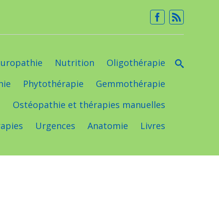
uropathie
Nutrition
Oligothérapie
hie
Phytothérapie
Gemmothérapie
e
Ostéopathie et thérapies manuelles
apies
Urgences
Anatomie
Livres