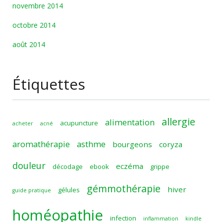
novembre 2014
octobre 2014
août 2014
Étiquettes
allergie
alimentation
acupuncture
acheter
acné
aromathérapie
asthme
bourgeons
coryza
douleur
eczéma
décodage
ebook
grippe
gémmothérapie
hiver
gélules
guide pratique
homéopathie
infection
inflammation
kindle