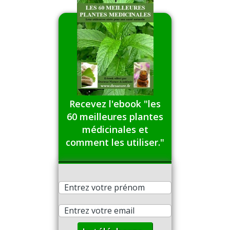
incluent eczéma, urticaire, rhinite allergique,
asthme, allergies alimentaires et réactions aux
venins après une piqûre d’insecte tels que les
guêpes et les abeilles.
La branche de la médecine qui étudie les allergies
est l’allergologie. […]
Recevez l'ebook "les
60 meilleures plantes
médicinales et
comment les utiliser."