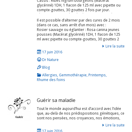
Cassis : Ribes nigrum bourgeons (Macérat
poursuivi plusieurs mois, idéalement associé à
glycériné) 1DH, 1 flacon de 125 ml avec pipette ou
d’autres médecines de terrain (homéopathie,
compte-gouttes, 30 gouttes 2 fois par jour.
ostéopathie Gesret, …).
Charme : Carpinus betulus bourgeons (Macérat
glycériné) 1DH, 1 flacon de 125 ml avec pipette ou
Il est possible d’alterner par des cures de 2 mois
Traitement standard en cures de 2 mois (avec arrêt
compte-gouttes, 30 gouttes 2 fois par jour
(dans ce cas, sans arrêt d’un mois) avec :
d’un mois) :
Rosier sauvage ou églantier : Rosa canina jeunes
pousses (Macérat glycériné) 1DH, 1 flacon de 125
ml avec pipette ou compte-gouttes, 30 gouttes 2
fois par jour.
Lire la suite
Viorne : Viburnum lantana bourgeons (Macérat
17 juin 2016
glycériné) 1DH, 1 flacon de 125 ml avec pipette ou
compte-gouttes, 30 gouttes 2 fois par jour. […]
Dr Nature
Blog
Allergies
,
Gemmothérapie
,
Printemps
,
Rhume des foins
Guérir sa maladie
Tout le monde aujourd’hui est d’accord avec l’idée
que, au-delà de nos prédispositions génétiques, ce
sont nos pensées, nos croyances, nos émotions,
nos réactions aux événements, nos
Lire la suite
comportements (alimentation, sommeil, activité
17 juin 2016