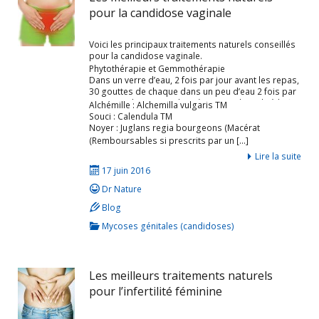
pour la candidose vaginale
Voici les principaux traitements naturels conseillés
pour la candidose vaginale.
Phytothérapie et Gemmothérapie
Dans un verre d’eau, 2 fois par jour avant les repas,
30 gouttes de chaque dans un peu d’eau 2 fois par
jour avant les repas, du 10ème jour du cycle à la fin
Alchémille : Alchemilla vulgaris TM
des règles, pendant 3 cycles au moins.
Souci : Calendula TM
Noyer : Juglans regia bourgeons (Macérat
glycériné) 1DH
(Remboursables si prescrits par un […]
Lire la suite
17 juin 2016
Dr Nature
Blog
Mycoses génitales (candidoses)
Les meilleurs traitements naturels
pour l’infertilité féminine