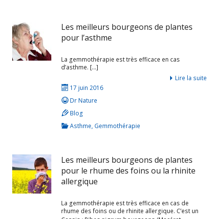
Les meilleurs bourgeons de plantes
pour l’asthme
La gemmothérapie est très efficace en cas
d’asthme. […]
Lire la suite
17 juin 2016
Dr Nature
Blog
Asthme
,
Gemmothérapie
Les meilleurs bourgeons de plantes
pour le rhume des foins ou la rhinite
allergique
La gemmothérapie est très efficace en cas de
rhume des foins ou de rhinite allergique. C’est un
traitement du terrain allergique qui doit être