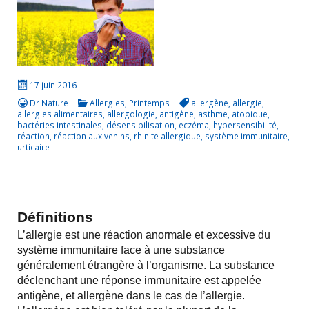
17 juin 2016
Dr Nature
Allergies
,
Printemps
allergène
,
allergie
,
allergies alimentaires
,
allergologie
,
antigène
,
asthme
,
atopique
,
bactéries intestinales
,
désensibilisation
,
eczéma
,
hypersensibilité
,
réaction
,
réaction aux venins
,
rhinite allergique
,
système immunitaire
,
urticaire
Définitions
L’allergie est une réaction anormale et excessive du
système immunitaire face à une substance
généralement étrangère à l’organisme. La substance
déclenchant une réponse immunitaire est appelée
antigène, et allergène dans le cas de l’allergie.