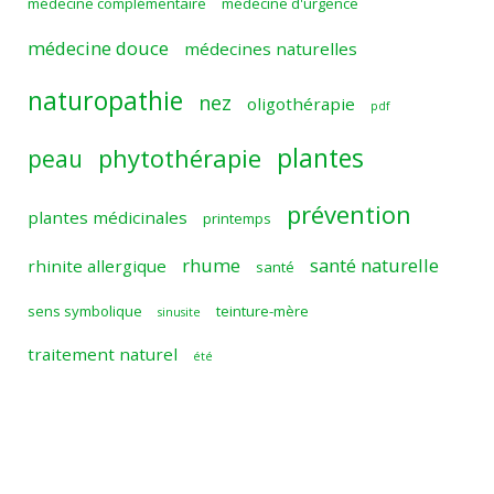
médecine complémentaire
médecine d'urgence
médecine douce
médecines naturelles
naturopathie
nez
oligothérapie
pdf
plantes
phytothérapie
peau
prévention
plantes médicinales
printemps
rhume
santé naturelle
rhinite allergique
santé
sens symbolique
teinture-mère
sinusite
traitement naturel
été