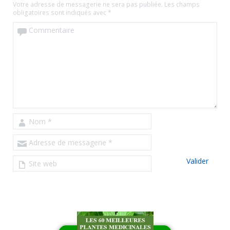
Votre adresse de messagerie ne sera pas publiée.
Les champs
obligatoires sont indiqués avec
*
Commentaire
Nom
*
Adresse de messagerie
*
Site web