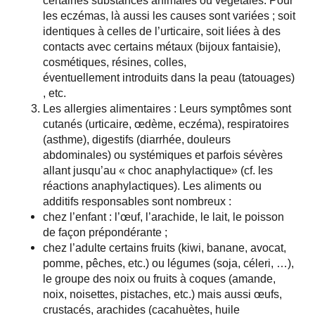
certaines substances animales ou végétales. Pour
les eczémas, là aussi les causes sont variées ; soit
identiques à celles de l’urticaire, soit liées à des
contacts avec certains métaux (bijoux fantaisie),
cosmétiques, résines, colles,
éventuellement introduits dans la peau (tatouages)
, etc.
Les allergies alimentaires : Leurs symptômes sont
cutanés (urticaire, œdème, eczéma), respiratoires
(asthme), digestifs (diarrhée, douleurs
abdominales) ou systémiques et parfois sévères
allant jusqu’au « choc anaphylactique» (cf. les
réactions anaphylactiques). Les aliments ou
additifs responsables sont nombreux :
chez l’enfant : l’œuf, l’arachide, le lait, le poisson
de façon prépondérante ;
chez l’adulte certains fruits (kiwi, banane, avocat,
pomme, pêches, etc.) ou légumes (soja, céleri, …),
le groupe des noix ou fruits à coques (amande,
noix, noisettes, pistaches, etc.) mais aussi œufs,
crustacés, arachides (cacahuètes, huile