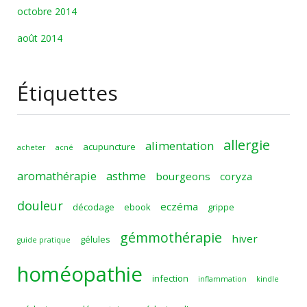
octobre 2014
août 2014
Étiquettes
allergie
alimentation
acupuncture
acheter
acné
aromathérapie
asthme
bourgeons
coryza
douleur
eczéma
décodage
ebook
grippe
gémmothérapie
hiver
gélules
guide pratique
homéopathie
infection
inflammation
kindle