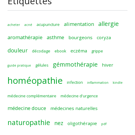
Étiquettes
allergie
alimentation
acupuncture
acheter
acné
aromathérapie
asthme
bourgeons
coryza
douleur
eczéma
décodage
ebook
grippe
gémmothérapie
hiver
gélules
guide pratique
homéopathie
infection
inflammation
kindle
médecine complémentaire
médecine d'urgence
médecine douce
médecines naturelles
naturopathie
nez
oligothérapie
pdf