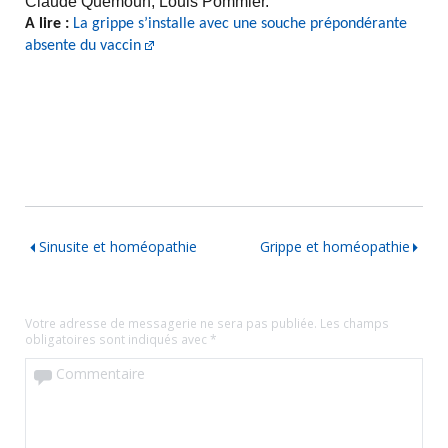
Claude Quémoun, Louis Pommier.
A lire :
La grippe s’installe avec une souche prépondérante
absente du vaccin
Sinusite et homéopathie
Grippe et homéopathie
Votre adresse de messagerie ne sera pas publiée.
Les champs
obligatoires sont indiqués avec
*
Commentaire