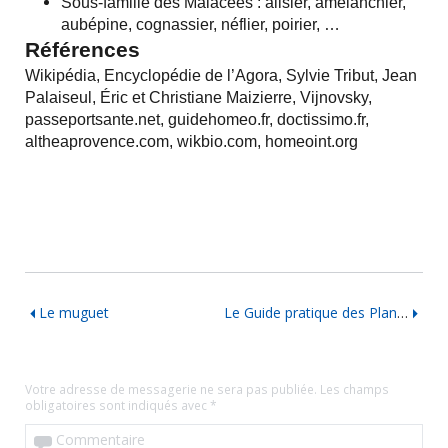
Sous-famille des Malacées : alisier, amélanchier,
aubépine, cognassier, néflier, poirier, …
Références
Wikipédia, Encyclopédie de l’Agora, Sylvie Tribut, Jean
Palaiseul, Éric et Christiane Maizierre, Vijnovsky,
passeportsante.net, guidehomeo.fr, doctissimo.fr,
altheaprovence.com, wikbio.com, homeoint.org
Le muguet
Le Guide pratique des Plantes médicinales pour la femme
Votre adresse de messagerie ne sera pas publiée.
Les champs
obligatoires sont indiqués avec
*
Commentaire