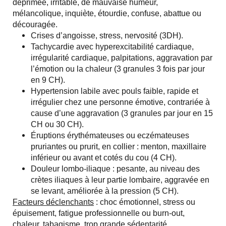
déprimée, irritable, de mauvaise humeur,
mélancolique, inquiète, étourdie, confuse, abattue ou
découragée.
Crises d’angoisse, stress, nervosité (3DH).
Tachycardie avec hyperexcitabilité cardiaque,
irrégularité cardiaque, palpitations, aggravation par
l’émotion ou la chaleur (3 granules 3 fois par jour
en 9 CH).
Hypertension labile avec pouls faible, rapide et
irrégulier chez une personne émotive, contrariée à
cause d’une aggravation (3 granules par jour en 15
CH ou 30 CH).
Éruptions érythémateuses ou eczémateuses
pruriantes ou prurit, en collier : menton, maxillaire
inférieur ou avant et cotés du cou (4 CH).
Douleur lombo-iliaque : pesante, au niveau des
crètes iliaques à leur partie lombaire, aggravée en
se levant, améliorée à la pression (5 CH).
Facteurs déclenchants
: choc émotionnel, stress ou
épuisement, fatigue professionnelle ou burn-out,
chaleur, tabagisme, trop grande sédentarité,