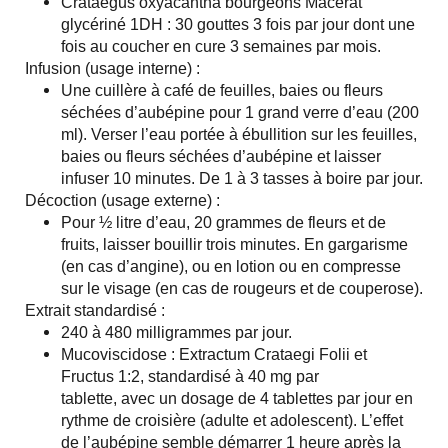
Crataegus oxyacantha bourgeons Macérat
glycériné 1DH : 30 gouttes 3 fois par jour dont une
fois au coucher en cure 3 semaines par mois.
Infusion (usage interne) :
Une cuillère à café de feuilles, baies ou fleurs
séchées d’aubépine pour 1 grand verre d’eau (200
ml). Verser l’eau portée à ébullition sur les feuilles,
baies ou fleurs séchées d’aubépine et laisser
infuser 10 minutes. De 1 à 3 tasses à boire par jour.
Décoction (usage externe) :
Pour ½ litre d’eau, 20 grammes de fleurs et de
fruits, laisser bouillir trois minutes. En gargarisme
(en cas d’angine), ou en lotion ou en compresse
sur le visage (en cas de rougeurs et de couperose).
Extrait standardisé :
240 à 480 milligrammes par jour.
Mucoviscidose : Extractum Crataegi Folii et
Fructus 1:2, standardisé à 40 mg par
tablette, avec un dosage de 4 tablettes par jour en
rythme de croisière (adulte et adolescent). L’effet
de l’aubépine semble démarrer 1 heure après la