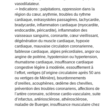
vasodilatateur.
-> Indications : palpitations, oppression dans la
région du cœur, arythmie, troubles du rythme
cardiaque, extrasystoles passagères, tachycardie,
bradycardie, inflammation cardiaque (myocardite,
endocardite, péricardite), inflammation des
vaisseaux sanguins, coronarite, cœur vieillissant,
dégénération du muscle cardiaque, hypoxie
cardiaque, mauvaise circulation coronarienne,
faiblesse cardiaque, algies précordiales, angor ou
angine de poitrine, hypotension ou hypertension,
rhumatisme cardiaque, insuffisance cardiaque
congestive légère à modérée, essoufflement à
l’effort, vertiges (d’origine circulatoire après 50 ans
ou vertiges de Ménière), bourdonnements
d’oreilles, acouphènes, œdème des chevilles,
prévention des troubles coronariens, affections de
l’artère coronaire, sclérose cardio-vasculaire, suite
d’infarctus, artériosclérose, athérosclérose,
maladie de Buerger, insuffisance musculaire chez