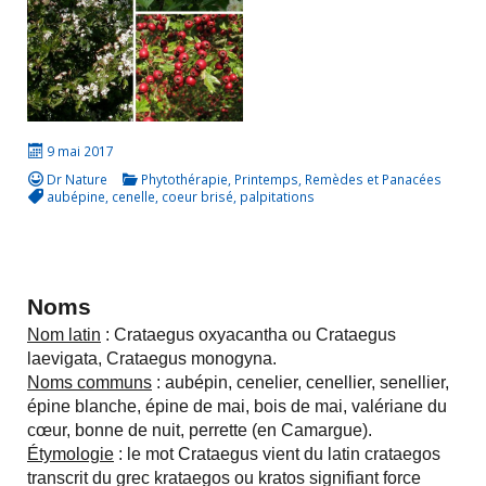
9 mai 2017
Dr Nature
Phytothérapie
,
Printemps
,
Remèdes et Panacées
aubépine
,
cenelle
,
coeur brisé
,
palpitations
Noms
Nom latin
: Crataegus oxyacantha ou Crataegus
laevigata, Crataegus monogyna.
Noms communs
: aubépin, cenelier, cenellier, senellier,
épine blanche, épine de mai, bois de mai, valériane du
cœur, bonne de nuit, perrette (en Camargue).
Étymologie
: le mot Crataegus vient du latin crataegos
transcrit du grec krataegos ou kratos signifiant force