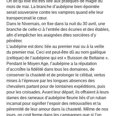
On dit qu’elle est très liée aux pratiques de magie du
mois de mai. La branche d’aubépine bien épointée
serait souveraine contre les vampires quand elle leur
transpercerait le cœur.
Dans le Nivernais, on fixe dans la nuit du 30 avril, une
branche de celle-ci à l’entrée des écuries et des étables,
afin d’empêcher les araignées dites sorcières d’y
pénétrer.
L’aubépine est donc liée au premier mai ou à la veille
du premier mai. Ceci est peut-être dû au nom gaélique
(celtique) de l’aubépine qui est « Buisson de Beltaine ».
Pendant le Moyen Age, l’aubépine a la réputation
d’accroître la fidélité dans tous les domaines, de
conserver la chasteté et de prolonger le célibat, vertus
mises à l’épreuve par les longues absences des
chevaliers partant pour de lointaines expéditions, puis
pour les croisades. Avant leur départ, ils offraient à leurs
dames des rameaux d’aubépine fleurie liés d’un ruban
incarnat pour signifier l’espoir des retrouvailles et la
pérennité de leur amour dans la chasteté. Même de nos
jours, on croit ferme dans les campagnes que si l’on