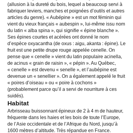
(allusion à la dureté du bois, lequel a beaucoup servi à
fabriquer leviers, manches et poignées d’outils et autres
articles du genre). « Aubépine » est un mot féminin qui
vient du vieux français « aubespin », lui-même issu nom
du latin « alba spina », qui signifie « épine blanche ».
Ses épines courtes et acérées ont donné le nom
d’espèce oxyacantha (de oxus : aigu, akanta : épine). Le
fruit est une petite drupe rouge appelée cenelle. On
pense que « cenelle » vient du latin populaire acinella,
de acinus « grain de raisin », « pépin ». Au Québec,
« cenelle » est devenu « senelle », et l’aubépine est
devenue un « senellier ». On a également appelé le fruit
« poires d’oiseau » ou « poire à cochons »
(probablement parce qu’il a servi de nourriture à ces
suidés).
Habitat
Arbrisseau buissonnant épineux de 2 à 4 m de hauteur,
fréquente dans les haies et les bois de toute l’Europe,
de l’Asie occidentale et de l’Afrique du Nord, jusqu’à
1600 mètres d’altitude. Très répandue en France.