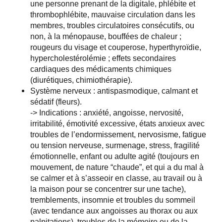
une personne prenant de la digitale, phlébite et
thrombophlébite, mauvaise circulation dans les
membres, troubles circulatoires consécutifs, ou
non, à la ménopause, bouffées de chaleur ;
rougeurs du visage et couperose, hyperthyroïdie,
hypercholestérolémie ; effets secondaires
cardiaques des médicaments chimiques
(diurétiques, chimiothérapie).
Système nerveux : antispasmodique, calmant et
sédatif (fleurs).
-> Indications : anxiété, angoisse, nervosité,
irritabilité, émotivité excessive, états anxieux avec
troubles de l’endormissement, nervosisme, fatigue
ou tension nerveuse, surmenage, stress, fragilité
émotionnelle, enfant ou adulte agité (toujours en
mouvement, de nature “chaude”, et qui a du mal à
se calmer et à s’asseoir en classe, au travail ou à
la maison pour se concentrer sur une tache),
tremblements, insomnie et troubles du sommeil
(avec tendance aux angoisses au thorax ou aux
palpitations), troubles de la mémoire ou de la