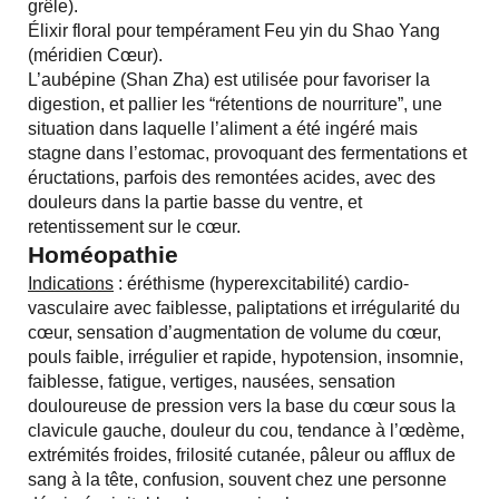
grêle).
Élixir floral pour tempérament Feu yin du Shao Yang
(méridien Cœur).
L’aubépine (Shan Zha) est utilisée pour favoriser la
digestion, et pallier les “rétentions de nourriture”, une
situation dans laquelle l’aliment a été ingéré mais
stagne dans l’estomac, provoquant des fermentations et
éructations, parfois des remontées acides, avec des
douleurs dans la partie basse du ventre, et
retentissement sur le cœur.
Homéopathie
Indications
: éréthisme (hyperexcitabilité) cardio-
vasculaire avec faiblesse, paliptations et irrégularité du
cœur, sensation d’augmentation de volume du cœur,
pouls faible, irrégulier et rapide, hypotension, insomnie,
faiblesse, fatigue, vertiges, nausées, sensation
douloureuse de pression vers la base du cœur sous la
clavicule gauche, douleur du cou, tendance à l’œdème,
extrémités froides, frilosité cutanée, pâleur ou afflux de
sang à la tête, confusion, souvent chez une personne