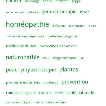
douleur
eczéma
décodage
ebook
grippe
gémmothérapie
hiver
gélules
guide pratique
homéopathie
infection
inflammation
kindle
médecine complémentaire
médecine d'urgence
médecine douce
médecines naturelles
naturopathie
nez
oligothérapie
pdf
plantes
phytothérapie
peau
prévention
plantes médicinales
printemps
rhume
santé naturelle
rhinite allergique
santé
sens symbolique
teinture-mère
sinusite