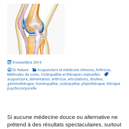
9 novembre 2014
Dr Nature
Acupuncture et médecine chinoise
,
Arthrose
,
Méthodes de soins
,
Ostéopathie et thérapies manuelles
acupuncture
,
alimentation
,
arthrose
,
articulations
,
douleur
,
gémmothérapie
,
homéopathie
,
ostéopathie
,
phytothérapie
,
thérapie
psychocorporelle
Si aucune médecine douce ou alternative ne
prétend à des résultats spectaculaires, surtout