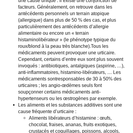
une cause unique : il existe une conjonction de
facteurs. Généralement, on retrouve dans les
antécédents personnels un terrain atopique
(allergique) dans plus de 50 % des cas, et plus
particulièrement des antécédents d’allergie
alimentaire ou encore un « terrain
histaminolibérateur » (le phénotype typique du
roux/blond à la peau très blanche).
Tous les
médicaments peuvent provoquer une urticaire.
Cependant, certains d’entre eux sont plus souvent
invoqués : antibiotiques, antalgiques (aspirine, …),
anti-inflammatoires, histamino-libérateurs, … Les
médicaments sontresponsables de 30 à 50% des
urticaires ; les angio-œdèmes seuls font
soupçonner certains médicaments anti-
hypertenseurs ou les œstrogènes par exemple.
Les aliments et les substances additives sont une
cause fréquente d’urticaire :
Aliments libérateurs d’histamine : œufs,
chocolat, fraises, ananas, fruits exotiques,
crustacés et coquillages, poissons, alcools,