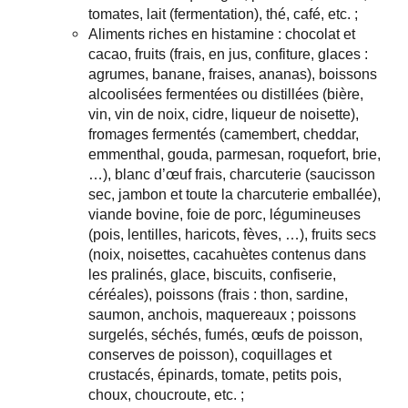
tomates, lait (fermentation), thé, café, etc. ;
Aliments riches en histamine : chocolat et
cacao, fruits (frais, en jus, confiture, glaces :
agrumes, banane, fraises, ananas), boissons
alcoolisées fermentées ou distillées (bière,
vin, vin de noix, cidre, liqueur de noisette),
fromages fermentés (camembert, cheddar,
emmenthal, gouda, parmesan, roquefort, brie,
…), blanc d’œuf frais, charcuterie (saucisson
sec, jambon et toute la charcuterie emballée),
viande bovine, foie de porc, légumineuses
(pois, lentilles, haricots, fèves, …), fruits secs
(noix, noisettes, cacahuètes contenus dans
les pralinés, glace, biscuits, confiserie,
céréales), poissons (frais : thon, sardine,
saumon, anchois, maquereaux ; poissons
surgelés, séchés, fumés, œufs de poisson,
conserves de poisson), coquillages et
crustacés, épinards, tomate, petits pois,
choux, choucroute, etc. ;