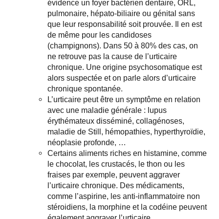
évidence un foyer bactérien dentaire, ORL,
pulmonaire, hépato-biliaire ou génital sans
que leur responsabilité soit prouvée. Il en est
de même pour les candidoses
(champignons). Dans 50 à 80% des cas, on
ne retrouve pas la cause de l’urticaire
chronique. Une origine psychosomatique est
alors suspectée et on parle alors d’urticaire
chronique spontanée.
L’urticaire peut être un symptôme en relation
avec une maladie générale : lupus
érythémateux disséminé, collagénoses,
maladie de Still, hémopathies, hyperthyroïdie,
néoplasie profonde, …
Certains aliments riches en histamine, comme
le chocolat, les crustacés, le thon ou les
fraises par exemple, peuvent aggraver
l’urticaire chronique. Des médicaments,
comme l’aspirine, les anti-inflammatoire non
stéroidiens, la morphine et la codéine peuvent
également aggraver l’urticaire.