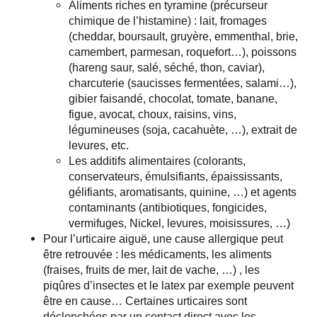
Aliments riches en tyramine (précurseur
chimique de l’histamine) : lait, fromages
(cheddar, boursault, gruyère, emmenthal, brie,
camembert, parmesan, roquefort…), poissons
(hareng saur, salé, séché, thon, caviar),
charcuterie (saucisses fermentées, salami…),
gibier faisandé, chocolat, tomate, banane,
figue, avocat, choux, raisins, vins,
légumineuses (soja, cacahuète, …), extrait de
levures, etc.
Les additifs alimentaires (colorants,
conservateurs, émulsifiants, épaississants,
gélifiants, aromatisants, quinine, …) et agents
contaminants (antibiotiques, fongicides,
vermifuges, Nickel, levures, moisissures, …)
Pour l’urticaire aiguë, une cause allergique peut
être retrouvée : les médicaments, les aliments
(fraises, fruits de mer, lait de vache, …) , les
piqûres d’insectes et le latex par exemple peuvent
être en cause… Certaines urticaires sont
déclenchées par un contact direct avec les