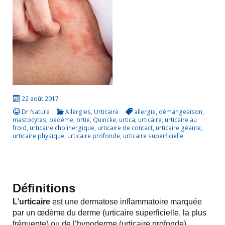
22 août 2017
Dr Nature
Allergies
,
Urticaire
allergie
,
démangeaison
,
mastocytes
,
oedème
,
ortie
,
Quincke
,
urtica
,
urticaire
,
urticaire au
froid
,
urticaire cholinergique
,
urticaire de contact
,
urticaire géante
,
urticaire physique
,
urticaire profonde
,
urticaire superficielle
Définitions
L’urticaire
est une dermatose inflammatoire marquée
par un œdème du derme (urticaire superficielle, la plus
fréquente) ou de l’hypoderme (urticaire profonde).