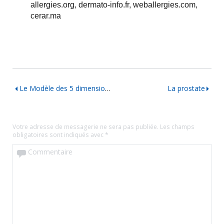
allergies.org, dermato-info.fr, weballergies.com,
cerar.ma
Le Modèle des 5 dimensions humaines PEEPS
La prostate
Votre adresse de messagerie ne sera pas publiée.
Les champs
obligatoires sont indiqués avec
*
Commentaire