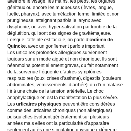
atteindre le visage, les mains, les pieds, les organes
génitaux ou encore les muqueuses (lèvres, langue,
luette, pharynx), avec tuméfaction ferme, limitée et non
prurigineuse, atteignant parfois le larynx avec
dysphonie, ou avec hyper-salivation par trouble de la
déglutition, qui sont des signes de gravitémajeure.
Lorsque l’atteinte est faciale, on parle d’
œdème de
Quincke,
avec un gonflement parfois important.
Les urticaires profondes allergiques surviennent
toujours sur un mode aiguë et non chronique. Ils sont
néanmoins potentiellement graves, du fait notamment
de la survenue fréquente d’autres symptômes
respiratoires (toux, crises d’asthme), digestifs (douleurs
abdominales, vomissements, diarrhée), ou d’un malaise
lié à une chute de la tension artérielle. Le choc
anaphylactique en est la manifestation la plus sévère.
Les
urticaires physiques
peuvent être considérées
comme des urticaires chroniques (non allergiques)
puisqu’elles évoluent généralement sur plusieurs
années mais elles ont la particularité d’apparaître
seulement après une stimulation physique extérieure