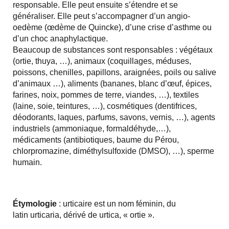
responsable. Elle peut ensuite s’étendre et se
généraliser. Elle peut s’accompagner d’un angio-
oedème (œdème de Quincke), d’une crise d’asthme ou
d’un choc anaphylactique.
Beaucoup de substances sont responsables : végétaux
(ortie, thuya, …), animaux (coquillages, méduses,
poissons, chenilles, papillons, araignées, poils ou salive
d’animaux …), aliments (bananes, blanc d’œuf, épices,
farines, noix, pommes de terre, viandes, …), textiles
(laine, soie, teintures, …), cosmétiques (dentifrices,
déodorants, laques, parfums, savons, vernis, …), agents
industriels (ammoniaque, formaldéhyde,…),
médicaments (antibiotiques, baume du Pérou,
chlorpromazine, diméthylsulfoxide (DMSO), …), sperme
humain.
Étymologie
: urticaire est un nom féminin, du
latin
urticaria
, dérivé de urtica, « ortie ».