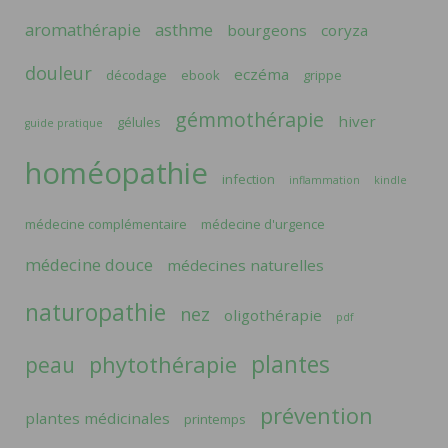
aromathérapie
asthme
bourgeons
coryza
douleur
eczéma
décodage
ebook
grippe
gémmothérapie
hiver
gélules
guide pratique
homéopathie
infection
inflammation
kindle
médecine complémentaire
médecine d'urgence
médecine douce
médecines naturelles
naturopathie
nez
oligothérapie
pdf
plantes
phytothérapie
peau
prévention
plantes médicinales
printemps