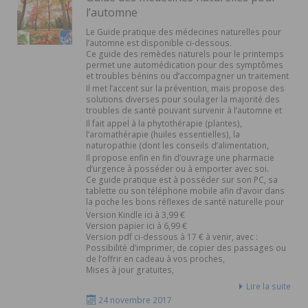
l’automne
Le Guide pratique des médecines naturelles pour
l’automne est disponible ci-dessous.
Ce guide des remèdes naturels pour le printemps
permet une automédication pour des symptômes
et troubles bénins ou d’accompagner un traitement
classique après le diagnostic d’un médecin.
Il met l’accent sur la prévention, mais propose des
solutions diverses pour soulager la majorité des
troubles de santé pouvant survenir à l’automne et
préparer l’hiver.
Il fait appel à la phytothérapie (plantes),
l’aromathérapie (huiles essentielles), la
naturopathie (dont les conseils d’alimentation,
d’hygiène de vie et des remèdes de grand-mère les
Il propose enfin en fin d’ouvrage une pharmacie
plus efficaces), l’homéopathie, etc.
d’urgence à posséder ou à emporter avec soi.
Ce guide pratique est à posséder sur son PC, sa
tablette ou son téléphone mobile afin d’avoir dans
la poche les bons réflexes de santé naturelle pour
l’automne !
Version Kindle ici à 3,99 €
Version papier ici à 6,99 €
Version pdf ci-dessous à 17 € à venir, avec :
Possibilité d’imprimer, de copier des passages ou
de l’offrir en cadeau à vos proches,
Mises à jour gratuites,
Guides pratiques des médecines naturelles des
Lire la suite
autres saisons à prix promotionnel.
24 novembre 2017
[…]