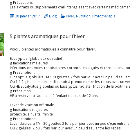
g Précautions :
Les extraits ou suppléments d’ail interagissent avec certains médicaments qui écl
28 janvier 2017
Blog
Hiver
,
Nutrition
,
Phytothérapie
5 plantes aromatiques pour l’hiver
Voici 5 plantes aromatiques à connaitre pour l’hiver.
Eucalyptus (globuleux ou radié)
g Indications majeures :
Infections des voies respiratoires : bronchites aiguës et chroniques, toux (surtout grasse et nocturne), maux de
g Prescription :
Eucalyptus globulus TM : 30 gouttes 2 fois par jour avec un peu d’eau en
Ou 1 à 2 gélules matin, midi et soir à prendre entre les repas avec un ver
Ou HE Eucalyptus globulus ou Eucalyptus radiata : friction de la poitrine et du dos ou en inhal
g Précaution :
HE à réserver à l’adulte et à l’enfant de plus de 12 ans.
Lavande vraie ou officinale
g Indications majeures :
Bronchite, sinusite, rhinite.
g Prescription :
Lavendula vera TM : 30 gouttes 2 fois par jour avec un peu d’eau entre le
Ou 2 gélules, 2 ou 3 fois par jour avec un peu d’eau entre les repas.