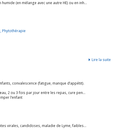
ide (en mélange avec une autre HE) ou en inhalation sèche.
r
,
Phytothérapie
Lire la suite
enfants, convalescence (fatigue, manque d’appétit).
s par jour entre les repas, cure pendant 3 semaines par mois.
emper l’enfant
 infections staphylococciques, surmenage avec pathologie infectieuse ; prévention des infections.