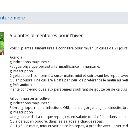
inture-mère
5 plantes alimentaires pour l’hiver
Voici 5 plantes alimentaires à connaitre pour l’hiver. En cures de 21 jours
Acérola
g Indications majeures :
Fatigue physique persistante, insuffisance immunitaire.
g Prescription :
2 gélules ou 1 comprimé à sucer matin, midi et soir avant les repas, avec
Ou en poudre, une cuillère à café par jour, de préférence le matin au petit déjeuner, à d
g Précaution :
Plante contre-indiquée aux personnes souffrant de goutte ou de calculs
Ail commun ou ail cultivé
g Indications majeures :
Fièvre, grippe, rhume, infections ORL, mal de gorge, angine, sinusite, bronchite, pharyngite, rhin
g Prescription :
Une gousse d’ail à chaque repas, cru en salade (ou à défaut dans les pl
Ou à défaut en poudre, dans les salades à chaque repas.
Ou 1 gélule matin, midi et soir entre les repas, à prendre avec un verre d