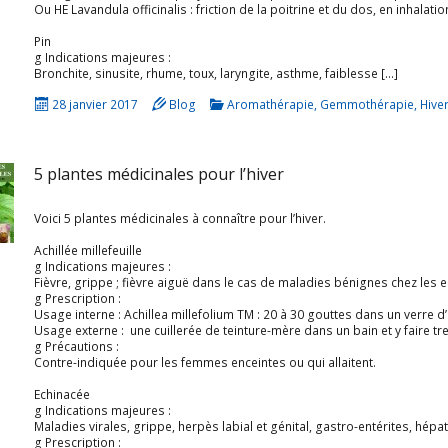
Ou HE Lavandula officinalis : friction de la poitrine et du dos, en inhalation hum
Pin
g Indications majeures :
Bronchite, sinusite, rhume, toux, laryngite, asthme, faiblesse […]
28 janvier 2017
Blog
Aromathérapie
,
Gemmothérapie
,
Hive
5 plantes médicinales pour l’hiver
Voici 5 plantes médicinales à connaître pour l’hiver.
Achillée millefeuille
g Indications majeures :
Fièvre, grippe ; fièvre aiguë dans le cas de maladies bénignes chez les 
g Prescription :
Usage interne : Achillea millefolium TM : 20 à 30 gouttes dans un verre d’eau, 2 ou 3 foi
Usage externe : une cuillerée de teinture-mère dans un bain et y faire tr
g Précautions :
Contre-indiquée pour les femmes enceintes ou qui allaitent.
Echinacée
g Indications majeures :
Maladies virales, grippe, herpès labial et génital, gastro-entérites, hépatites virales, candidoses, maladie de Lyme, faiblesse immunitaire,
g Prescription :