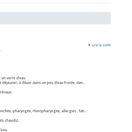
Lire la suite
.
 un verre d’eau.
iluer dans un peu d’eau froide, dans une boisson ou du yaourt.
 rénaux.
opharyngite, allergies ; fatigue, préventif de nombreuse infections.
ats chauds).
’eau.