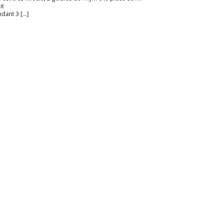
it
dant 3 […]