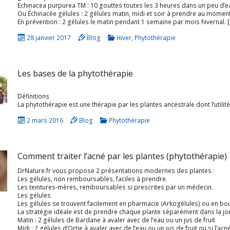
Echinacea purpurea TM : 10 gouttes toutes les 3 heures dans un peu d’eau
Ou Échinacée gélules : 2 gélules matin, midi et soir à prendre au moment
En prévention : 2 gélules le matin pendant 1 semaine par mois hivernal. 
28 janvier 2017
Blog
Hiver
,
Phytothérapie
Les bases de la phytothérapie
Définitions
2 mars 2016
Blog
Phytothérapie
Comment traiter l’acné par les plantes (phytothérapie)
Téléchargez l'ebook
DrNature.fr vous propose 2 présentations modernes des plantes :
gratuit "les 60
Les gélules, non remboursables, faciles à prendre.
meilleures plantes
Les teintures-mères, remboursables si prescrites par un médecin.
Les gélules
médicinales"
Les gélules se trouvent facilement en pharmacie (Arkogélules) ou en bo
La stratégie idéale est de prendre chaque plante séparément dans la jou
Matin : 2 gélules de Bardane à avaler avec de l’eau ou un jus de fruit
Midi : 2 gélules d’Ortie à avaler avec de l’eau ou un jus de fruit ou si l’acné e