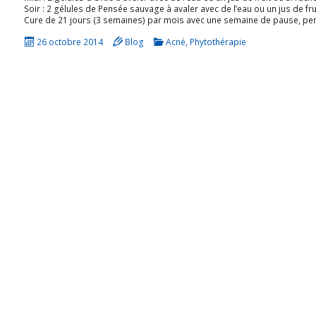
Soir : 2 gélules de Pensée sauvage à avaler avec de l’eau ou un jus de fru
Cure de 21 jours (3 semaines) par mois avec une semaine de pause, pen
26 octobre 2014
Blog
Acné
,
Phytothérapie
Vos données restent confidentielles et aucun
spam ne vous sera envoyé.