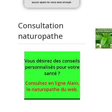
aucun spam ne vous sera envoyé.
Consultation
naturopathe
Vous désirez des conseils
personnalisés pour votre
santé ?
Consultez en ligne Alain,
le naturopathe du web
.