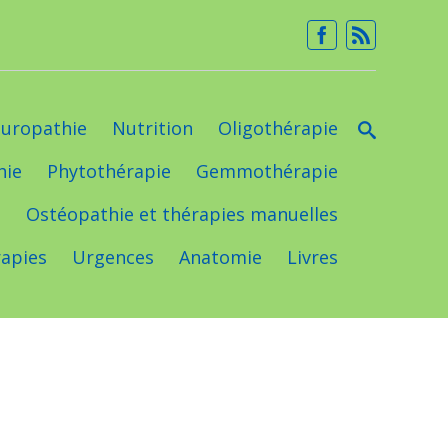
uropathie
Nutrition
Oligothérapie
hie
Phytothérapie
Gemmothérapie
e
Ostéopathie et thérapies manuelles
apies
Urgences
Anatomie
Livres