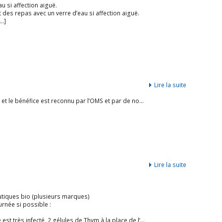
 si affection aiguë.
 des repas avec un verre d’eau si affection aiguë.
[…]
Lire la suite
La phytothérapie est une thérapie par les plantes ancestrale dont l’utilité et le bénéfice est reconnu par l’OMS et par de nombreux gouvernements. Ainsi 80% de la population mondiale se soigne grâce aux plantes selon l’OMS. Selon l’OMS, cette phytothérapie est considérée comme une médecine traditionnelle et encore massivement employée dans certains pays dont les pays en voie de développement. […]
Lire la suite
utiques bio (plusieurs marques)
rnée si possible :
st très infecté, 2 gélules de Thym à la place de l’Ortie