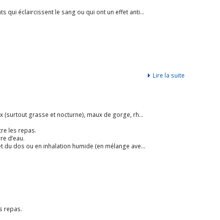
aircissent le sang ou qui ont un effet anticoagulant. […]
Lire la suite
 gorge, rhumes, rhinites, rhino-pharyngites, sinusites, état grippal, aphonie.
tre les repas.
re d’eau.
ation humide (en mélange avec une autre HE) ou en inhalation sèche.
s repas.