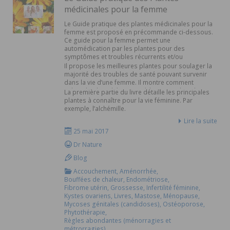
médicinales pour la femme
Le Guide pratique des plantes médicinales pour la
femme est proposé en précommande ci-dessous.
Ce guide pour la femme permet une
automédication par les plantes pour des
symptômes et troubles récurrents et/ou
d’accompagner un traitement classique après le
Il propose les meilleures plantes pour soulager la
diagnostic d’un médecin.
majorité des troubles de santé pouvant survenir
dans la vie d’une femme. Il montre comment
utiliser la phytothérapie (médecine par les plantes)
La première partie du livre détaille les principales
pour retrouver et conserver sa santé naturelle.
plantes à connaître pour la vie féminine. Par
exemple, l’alchémille.
La seconde partie liste les plantes
Lire la suite
complémentaires aux précédentes, d’un usage
25 mai 2017
moins fréquent ou spécifique à un symptôme. […]
Dr Nature
Blog
Accouchement
,
Aménorrhée
,
Bouffées de chaleur
,
Endométriose
,
Fibrome utérin
,
Grossesse
,
Infertilité féminine
,
Kystes ovariens
,
Livres
,
Mastose
,
Ménopause
,
Mycoses génitales (candidoses)
,
Ostéoporose
,
Phytothérapie
,
Règles abondantes (ménorragies et
métrorragies)