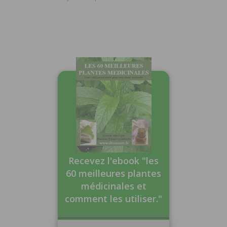
raffermir les tissus de l’appareil génital féminin.
Autrefois plante sacrée en Islande, le Manteau de
Notre-Dame était ­dédié aux divinités germaniques
de la fécondité, et en particulier associée à la
déesse Freya, déesse de la terre et de la fertilité
dans la ­mythologie nordique (les gouttes d’eau sur
les feuilles de la plante symbolisent les larmes
qu’elle verse en raison de l’absence fréquente de
son mari, Odin). […]
Recevez l'ebook "les
60 meilleures plantes
médicinales et
comment les utiliser."