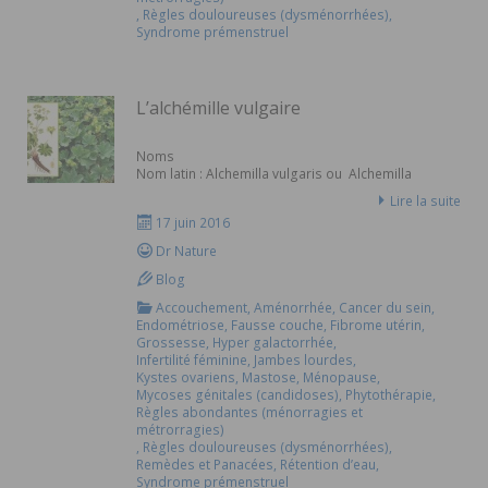
,
Règles douloureuses (dysménorrhées)
,
Syndrome prémenstruel
L’alchémille vulgaire
Noms
Nom latin : Alchemilla vulgaris ou Alchemilla
arvensis.
Lire la suite
Noms communs : manteau de notre Dame, patte
17 juin 2016
de lapin, pied de griffon, porte rosée, herbe aux
femmes.
Dr Nature
Habitat
Blog
Toute l’Europe, sauf le pourtour méditerranéen, en
Accouchement
,
Aménorrhée
,
Cancer du sein
,
moyenne montagne, dans les pâturages humides.
Endométriose
,
Fausse couche
,
Fibrome utérin
,
Grossesse
,
Hyper galactorrhée
,
Histoire et mythologie
Infertilité féminine
,
Jambes lourdes
,
L’alchémille (en latin alchemilla) tient son nom des
Kystes ovariens
,
Mastose
,
Ménopause
,
alchimistes du Moyen Age qui récoltaient sur ses
Mycoses génitales (candidoses)
,
Phytothérapie
,
feuilles (en forme de réceptacle chez certaines
Règles abondantes (ménorragies et
espèces) la rosée ou « eau céleste » (goutte de
métrorragies)
forme parfaite, comme un diamant, qui n’adhère
,
Règles douloureuses (dysménorrhées)
,
pas à la feuille) pour soigner les troubles féminins.
Remèdes et Panacées
,
Rétention d’eau
,
Surnommée « manteau des dames » par la forme
Syndrome prémenstruel
en capuchon des feuilles et par sa propriété de