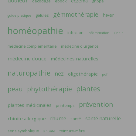
douleur
eczéma
décodage
ebook
grippe
gémmothérapie
hiver
gélules
guide pratique
homéopathie
infection
inflammation
kindle
médecine complémentaire
médecine d'urgence
médecine douce
médecines naturelles
naturopathie
nez
oligothérapie
pdf
plantes
phytothérapie
peau
prévention
plantes médicinales
printemps
rhume
santé naturelle
rhinite allergique
santé
sens symbolique
teinture-mère
sinusite