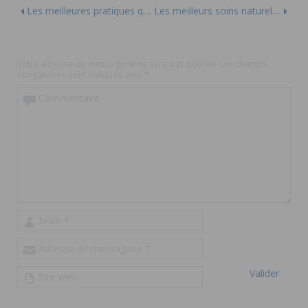
Les meilleures pratiques quotidiennes pour une santé naturelle
Les meilleurs soins naturels pour les coups de soleil
Votre adresse de messagerie ne sera pas publiée.
Les champs
obligatoires sont indiqués avec
*
Commentaire
Nom
*
Adresse de messagerie
*
Site web