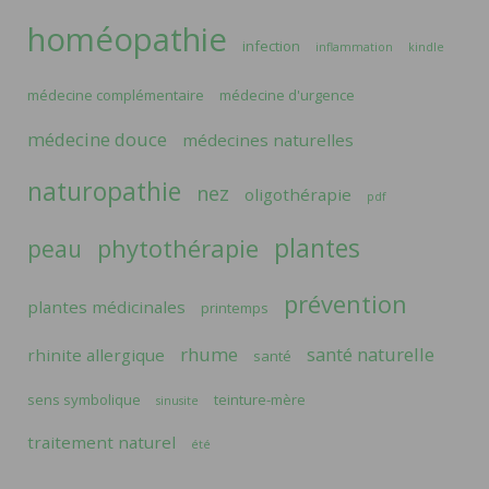
homéopathie
infection
inflammation
kindle
médecine complémentaire
médecine d'urgence
médecine douce
médecines naturelles
naturopathie
nez
oligothérapie
pdf
plantes
phytothérapie
peau
prévention
plantes médicinales
printemps
rhume
santé naturelle
rhinite allergique
santé
sens symbolique
teinture-mère
sinusite
traitement naturel
été