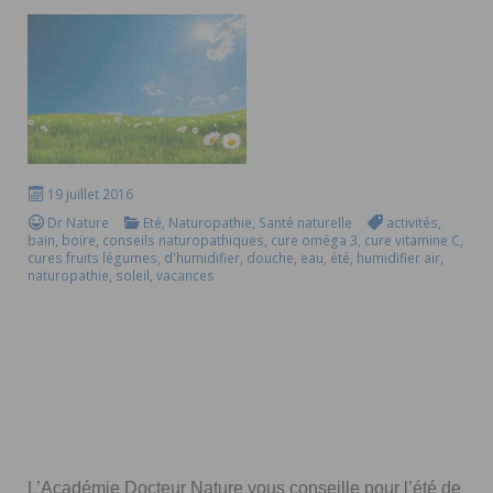
19 juillet 2016
Dr Nature
Eté
,
Naturopathie
,
Santé naturelle
activités
,
bain
,
boire
,
conseils naturopathiques
,
cure oméga 3
,
cure vitamine C
,
cures fruits légumes
,
d'humidifier
,
douche
,
eau
,
été
,
humidifier air
,
naturopathie
,
soleil
,
vacances
L’Académie Docteur Nature vous conseille pour l’été de