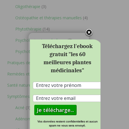
Oligothérapie
(3)
Ostéopathie et thérapies manuelles
(4)
Phytothérapie
(14)
Psychologie et symbolisme
(7)
Téléchargez l'ebook
Psychothérapies
(1)
gratuit "les 60
meilleures plantes
Pratiques de santé et de bien-être
(15)
médicinales"
Remèdes et Panacées
(10)
Santé naturelle
(10)
Symptômes et Affections physiques
(65)
Acné
(3)
Adénome, hypertrophie prostate
(1)
Vos données restent confidentielles et aucun
spam ne vous sera envoyé.